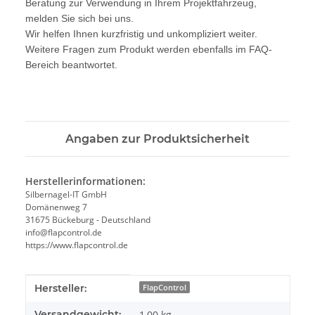
Beratung zur Verwendung in Ihrem Projektfahrzeug,
melden Sie sich bei uns.
Wir helfen Ihnen kurzfristig und unkompliziert weiter.
Weitere Fragen zum Produkt werden ebenfalls im FAQ-
Bereich beantwortet.
Angaben zur Produktsicherheit
Herstellerinformationen:
Silbernagel-IT GmbH
Domänenweg 7
31675 Bückeburg - Deutschland
info@flapcontrol.de
https://www.flapcontrol.de
Produkteigenschaft
Wert
Hersteller:
FlapControl
Versandgewicht:
1,00 kg