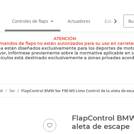
Controles de flaps
Actuadores
Cables
ATENCIÓN
mandos de flaps no están autorizados para su uso en carrete
ea están diseñados exclusivamente para los deportes de motor
vor, infórmese previamente sobre la normativa aplicable en s
hículos está destinado exclusivamente a zonas privadas acordo
W
5er
FlapControl BMW 5er F90 M5 Limo Control de la aleta de esc
FlapControl BMW
aleta de escape