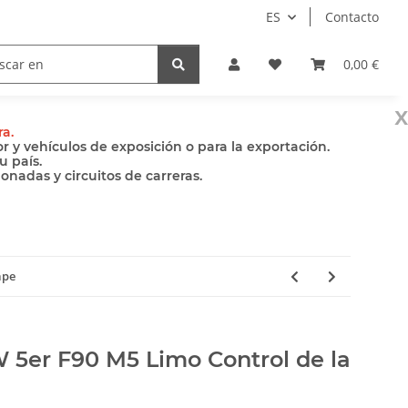
ES
Contacto
Bombas
Accesorios
0,00 €
x
ra.
 y vehículos de exposición o para la exportación.
u país.
nadas y circuitos de carreras.
ape
 5er F90 M5 Limo Control de la