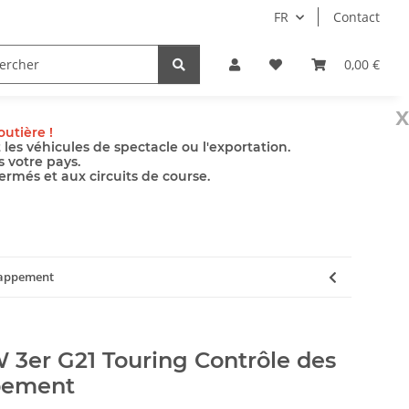
FR
Contact
le
Pompes
Accessoires
0,00 €
x
utière !
es véhicules de spectacle ou l'exportation.
s votre pays.
ermés et aux circuits de course.
happement
 3er G21 Touring Contrôle des
pement