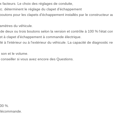
 facteurs. Le choix des réglages de conduite,
 etc. déterminent le réglage du clapet d'échappement
utons pour les clapets d'échappement installés par le constructeur a
amètres du véhicule.
de deux ou trois boutons selon la version et contrôle à 100 % l'état co
 et à clapet d'échappement à commande électrique.
é à l'intérieur ou à l'extérieur du véhicule. La capacité de diagnostic
e son et le volume.
s conseiller si vous avez encore des Questions.
100 %.
 télécommande.