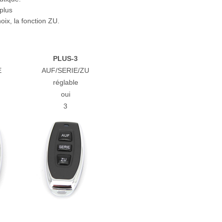
 plus
ix, la fonction ZU.
PLUS-3
E
AUF/SERIE/ZU
réglable
oui
3