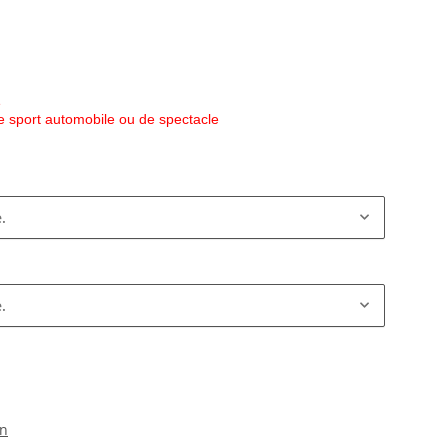
e
e sport automobile ou de spectacle
.
.
on