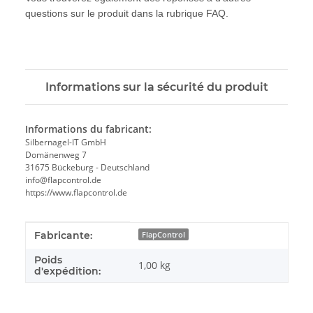
questions sur le produit dans la rubrique FAQ.
Informations sur la sécurité du produit
Informations du fabricant:
Silbernagel-IT GmbH
Domänenweg 7
31675 Bückeburg - Deutschland
info@flapcontrol.de
https://www.flapcontrol.de
#productDetails.itemInformation#
#productDetails.itemValue#
Fabricante:
FlapControl
Poids
1,00 kg
d'expédition: