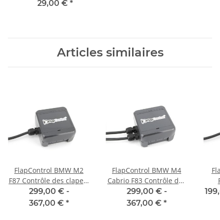
29,00 €
*
Articles similaires
FlapControl BMW M2
FlapControl BMW M4
Fl
F87 Contrôle des clapets
Cabrio F83 Contrôle des
d'échappement
clapets d'échappement
Co
299,00 € -
299,00 € -
199
367,00 €
*
367,00 €
*