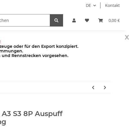
DE
Kontakt
Pumpen
Zubehör
0,00 €
x
!
euge oder für den Export konzipiert.
stimmungen.
en und Rennstrecken vorgesehen.
 A3 S3 8P Auspuff
ng