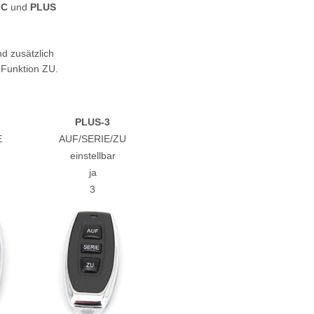
IC
und
PLUS
d zusätzlich
 Funktion ZU.
PLUS-3
E
AUF/SERIE/ZU
einstellbar
ja
3