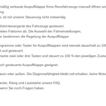
nmäßig verbaute Auspuffklappe Ihres Rennfahrzeugs manuell öffnen un
ung.
, ist mit unserer Steuerung nicht notwendig.
Motorsteuergerät des Fahrzeugs gesteuert.
ielen Faktoren ab. Die Auswahl der Fahreinstellungen,
w. bestimmen die Regelung der Auspuffklappe
rogramme oder Taster für Auspuffklappen sind niemals dauerhaft zu 10
 und gesteuert.
riante zwei oder drei Tasten und steuert zu 100 % den jeweiligen Zusta
isch gesteuerte Auspuffklappe geeignet.
um oder außen. Die Diagnosefähigkeit bleibt voll erhalten, keine Motor
wecke, Klang und Lautstärke unsere FAQ.
 wenn Sie noch Fragen haben.