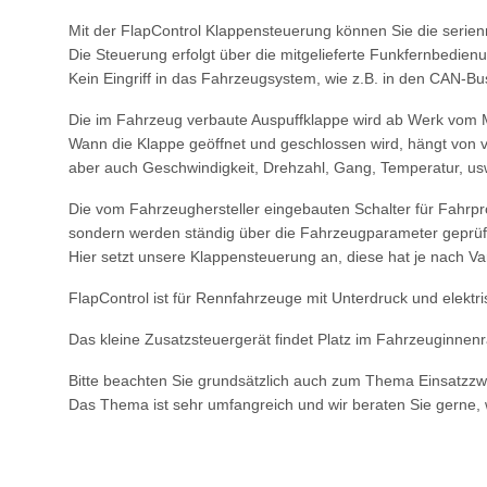
Mit der FlapControl Klappensteuerung können Sie die serie
Die Steuerung erfolgt über die mitgelieferte Funkfernbedien
Kein Eingriff in das Fahrzeugsystem, wie z.B. in den CAN-Bus
Die im Fahrzeug verbaute Auspuffklappe wird ab Werk vom 
Wann die Klappe geöffnet und geschlossen wird, hängt von v
aber auch Geschwindigkeit, Drehzahl, Gang, Temperatur, us
Die vom Fahrzeughersteller eingebauten Schalter für Fahrp
sondern werden ständig über die Fahrzeugparameter geprüft
Hier setzt unsere Klappensteuerung an, diese hat je nach Va
FlapControl ist für Rennfahrzeuge mit Unterdruck und elektr
Das kleine Zusatzsteuergerät findet Platz im Fahrzeuginnenra
Bitte beachten Sie grundsätzlich auch zum Thema Einsatzz
Das Thema ist sehr umfangreich und wir beraten Sie gerne,