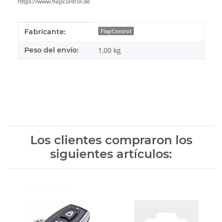
https://www.flapcontrol.de
#productDetails.itemInformation#
#productDetails.itemValue#
Fabricante:
FlapControl
Peso del envío:
1,00 kg
Los clientes compraron los
siguientes artículos: