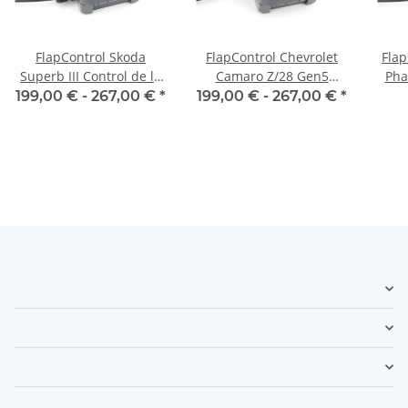
FlapControl Skoda
FlapControl Chevrolet
Flap
Superb III Control de la
Camaro Z/28 Gen5
Pha
aleta de escape
Control de la aleta de
199,00 € -
267,00 €
*
199,00 € -
267,00 €
*
escape