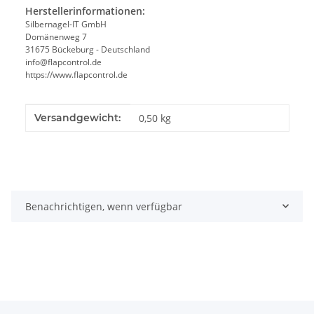
Herstellerinformationen:
Silbernagel-IT GmbH
Domänenweg 7
31675 Bückeburg - Deutschland
info@flapcontrol.de
https://www.flapcontrol.de
Produkteigenschaft
Wert
Versandgewicht:
0,50 kg
Benachrichtigen, wenn verfügbar