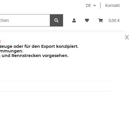
DE
Kontakt
Pumpen
Zubehör
0,00 €
x
!
euge oder für den Export konzipiert.
stimmungen.
en und Rennstrecken vorgesehen.