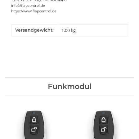
info@flapcontrol.de
https://www.flapcontrol.de
Produkteigenschaft
Wert
Versandgewicht:
1,00 kg
Funkmodul