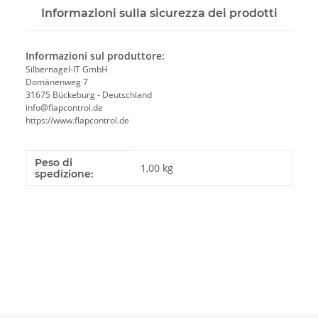
Informazioni sulla sicurezza dei prodotti
Informazioni sul produttore:
Silbernagel-IT GmbH
Domänenweg 7
31675 Bückeburg - Deutschland
info@flapcontrol.de
https://www.flapcontrol.de
Peso di
#productDetails.itemInformation#
#productDetails.itemValue#
1,00 kg
spedizione: