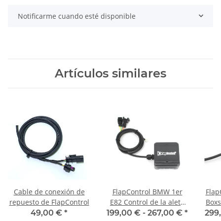
Notificarme cuando esté disponible
Artículos similares
Cable de conexión de
FlapControl BMW 1er
Flap
repuesto de FlapControl
E82 Control de la aleta
Boxs
de escape
de 
49,00 €
*
199,00 € -
267,00 €
*
299