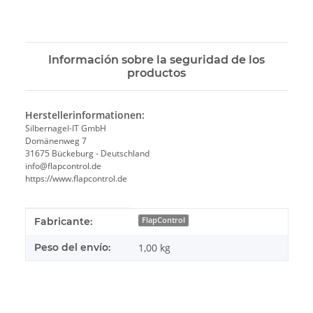
Información sobre la seguridad de los
productos
Herstellerinformationen:
Silbernagel-IT GmbH
Domänenweg 7
31675 Bückeburg - Deutschland
info@flapcontrol.de
https://www.flapcontrol.de
#productDetails.itemInformation#
#productDetails.itemValue#
Fabricante:
FlapControl
Peso del envío:
1,00 kg