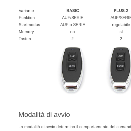
Variante
BASIC
PLUS-2
Funktion
AUF/SERIE
AUF/SERI
Startmodus
AUF o SERIE
regolabile
Memory
no
sì
Tasten
2
2
Modalità di avvio
La modalità di avvio determina il comportamento del comando 