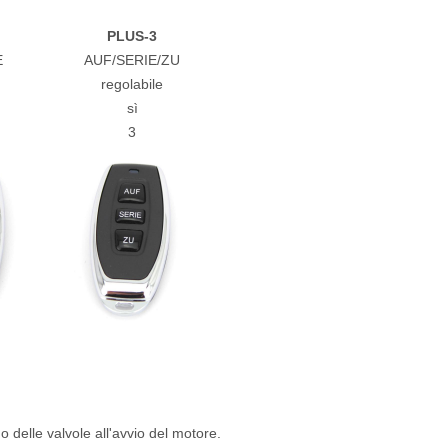
PLUS-3
E
AUF/SERIE/ZU
regolabile
sì
3
delle valvole all'avvio del motore.