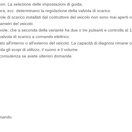
ori. La selezione delle impostazioni di guida,
tura, ecc. determinano la regolazione della valvola di scarico
alvole di scarico installati dal costruttore del veicolo non sono mai aper
ametri del veicolo.
alvole, che a seconda della variante ha due o tre pulsanti e controlla al
alvola di scarico a comando elettrico.
llato all'interno o all'esterno del veicolo. La capacità di diagnosi riman
gli scopi di utilizzo, il suono e il volume.
a consulenza se avete ulteriori domande.
omando.