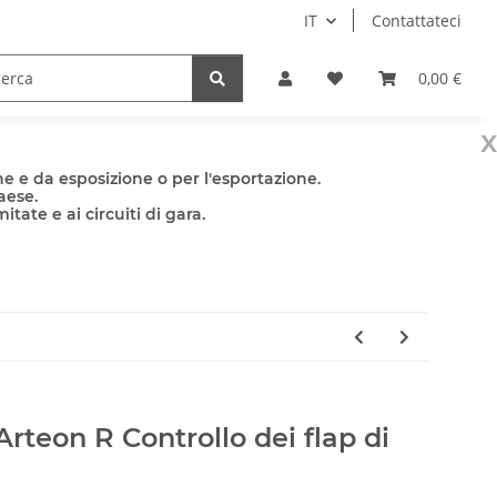
IT
Contattateci
e
Accessori
0,00 €
x
e e da esposizione o per l'esportazione.
aese.
tate e ai circuiti di gara.
rteon R Controllo dei flap di