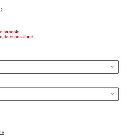
32
e stradale
 o da esposizione
ne