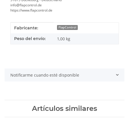
info@flapcontrol.de
https://www.flapcontrol.de
#productDetails.itemInformation#
#productDetails.itemValue#
Fabricante:
FlapControl
Peso del envío:
1,00 kg
Notificarme cuando esté disponible
Artículos similares