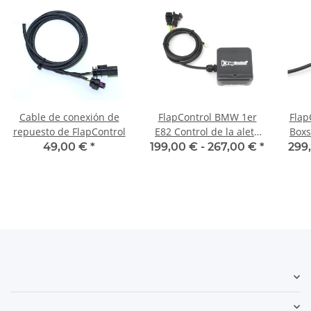
Cable de conexión de
FlapControl BMW 1er
Flap
repuesto de FlapControl
E82 Control de la aleta
Boxs
de escape
de 
49,00 €
*
199,00 € -
267,00 €
*
299