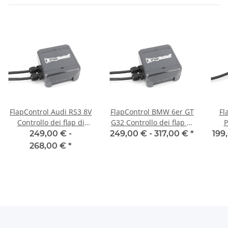
FlapControl Audi RS3 8V
FlapControl BMW 6er GT
Fl
Controllo dei flap di
G32 Controllo dei flap di
P
scarico
scarico
Co
249,00 € -
249,00 € -
317,00 €
*
199
268,00 €
*