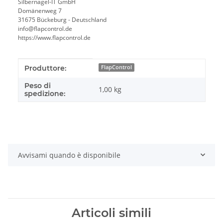
Silbernagel-IT GmbH
Domänenweg 7
31675 Bückeburg - Deutschland
info@flapcontrol.de
https://www.flapcontrol.de
#productDetails.itemInformation#
#productDetails.itemValue#
Produttore:
FlapControl
Peso di
1,00 kg
spedizione:
Avvisami quando è disponibile
Articoli simili