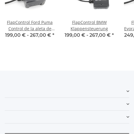
FlapControl Ford Puma
FlapControl BMW
F
Control de la aleta de
Klappensteuerung
Evor
escape
l
199,00 € -
267,00 €
*
199,00 € -
267,00 €
*
249