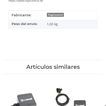
https://www.flapcontrol.de
#productDetails.itemInformation#
#productDetails.itemValue#
Fabricante:
FlapControl
Peso del envío:
1,00 kg
Artículos similares