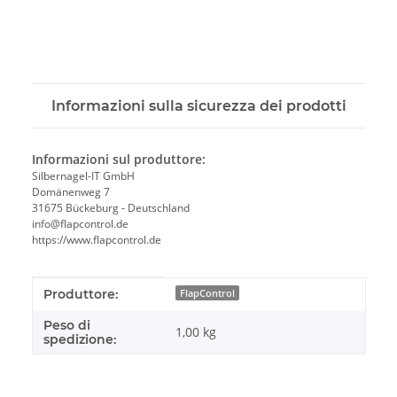
Informazioni sulla sicurezza dei prodotti
Informazioni sul produttore:
Silbernagel-IT GmbH
Domänenweg 7
31675 Bückeburg - Deutschland
info@flapcontrol.de
https://www.flapcontrol.de
#productDetails.itemInformation#
#productDetails.itemValue#
Produttore:
FlapControl
Peso di
1,00 kg
spedizione: