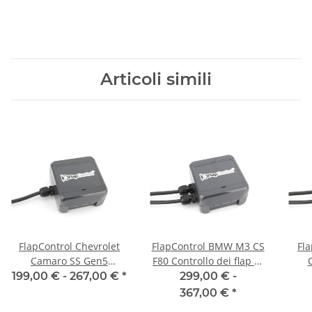
Articoli simili
FlapControl Chevrolet
FlapControl BMW M3 CS
Fl
Camaro SS Gen5
F80 Controllo dei flap di
Controllo dei flap di
scarico
Co
199,00 € -
267,00 €
*
299,00 € -
scarico
367,00 €
*