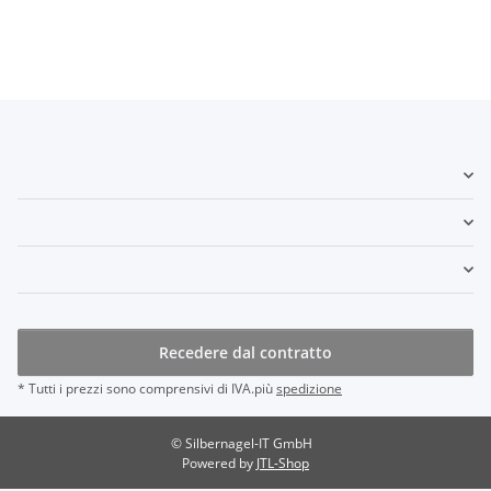
Recedere dal contratto
* Tutti i prezzi sono comprensivi di IVA.più
spedizione
© Silbernagel-IT GmbH
Powered by
JTL-Shop