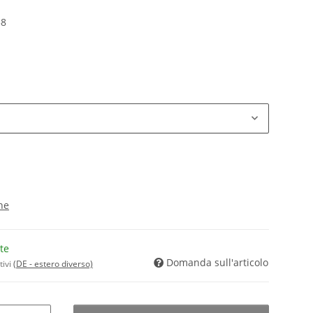
58
ne
te
Domanda sull'articolo
tivi
(DE - estero diverso)