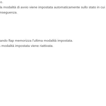
do.
la modalità di avvio viene impostata automaticamente sullo stato in cui s
conseguenza.
mando flap memorizza l'ultima modalità impostata.
a modalità impostata viene riattivata.