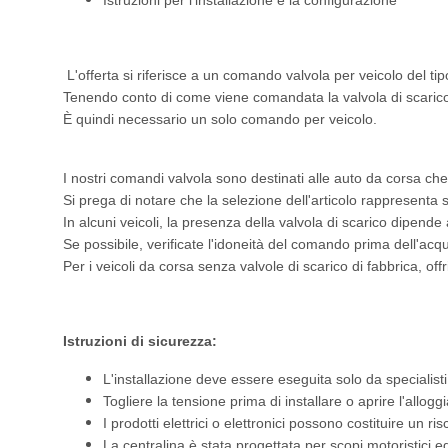
Istruzioni per l'installazione e la configurazione
L'offerta si riferisce a un comando valvola per veicolo del tip
Tenendo conto di come viene comandata la valvola di scarico 
È quindi necessario un solo comando per veicolo.
I nostri comandi valvola sono destinati alle auto da corsa che 
Si prega di notare che la selezione dell'articolo rappresenta 
In alcuni veicoli, la presenza della valvola di scarico dipend
Se possibile, verificate l'idoneità del comando prima dell'ac
Per i veicoli da corsa senza valvole di scarico di fabbrica, o
Istruzioni di sicurezza:
L'installazione deve essere eseguita solo da specialisti
Togliere la tensione prima di installare o aprire l'allog
I prodotti elettrici o elettronici possono costituire un ri
La centralina è stata progettata per scopi motoristici e