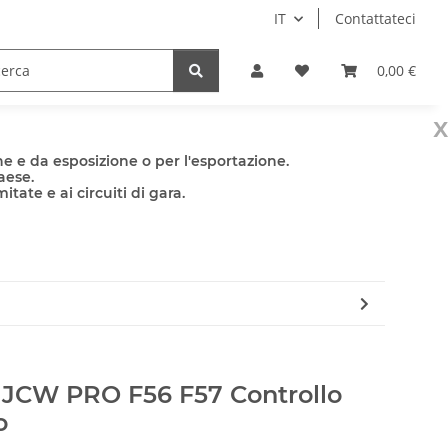
IT
Contattateci
e
Accessori
0,00 €
x
e e da esposizione o per l'esportazione.
aese.
tate e ai circuiti di gara.
i JCW PRO F56 F57 Controllo
o