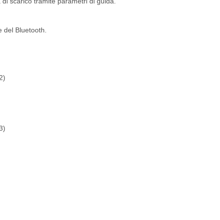
 di scarico tramite parametri di guida.
e del Bluetooth.
2)
3)