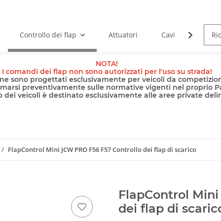
Controllo dei flap
Attuatori
Cavi
Pomp
NOTA!
I comandi dei flap non sono autorizzati per l'uso su strada!
nline sono progettati esclusivamente per veicoli da competizion
rmarsi preventivamente sulle normative vigenti nel proprio P
 dei veicoli è destinato esclusivamente alle aree private delimi
FlapControl Mini JCW PRO F56 F57 Controllo dei flap di scarico
FlapControl Min
dei flap di scaric