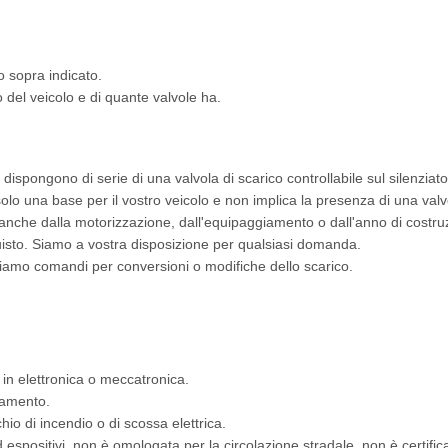
o sopra indicato.
del veicolo e di quante valvole ha.
dispongono di serie di una valvola di scarico controllabile sul silenziato
solo una base per il vostro veicolo e non implica la presenza di una valv
e anche dalla motorizzazione, dall'equipaggiamento o dall'anno di costru
quisto. Siamo a vostra disposizione per qualsiasi domanda.
ffriamo comandi per conversioni o modifiche dello scarico.
 in elettronica o meccatronica.
giamento.
schio di incendio o di scossa elettrica.
d espositivi, non è omologata per la circolazione stradale, non è certif