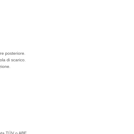
re posteriore.
ola di scarico.
zione.
icata TÜV o ABE.