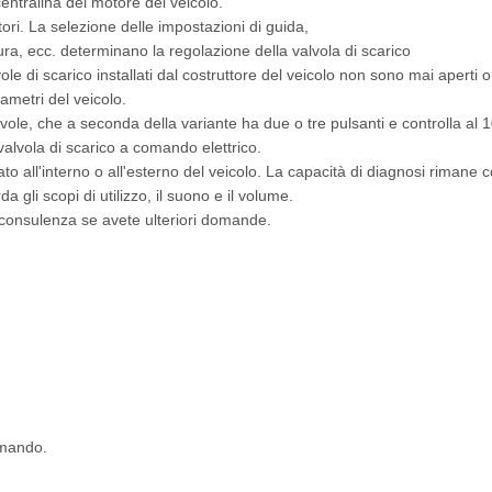
 centralina del motore del veicolo.
ori. La selezione delle impostazioni di guida,
tura, ecc. determinano la regolazione della valvola di scarico
alvole di scarico installati dal costruttore del veicolo non sono mai aper
ametri del veicolo.
alvole, che a seconda della variante ha due o tre pulsanti e controlla al
alvola di scarico a comando elettrico.
llato all'interno o all'esterno del veicolo. La capacità di diagnosi riman
gli scopi di utilizzo, il suono e il volume.
a consulenza se avete ulteriori domande.
omando.