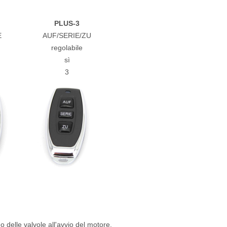
PLUS-3
E
AUF/SERIE/ZU
regolabile
sì
3
delle valvole all'avvio del motore.