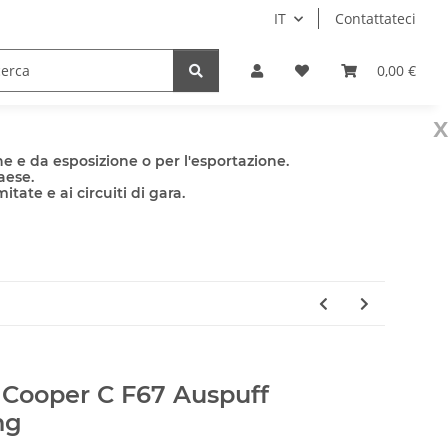
IT
Contattateci
e
Accessori
0,00 €
x
e e da esposizione o per l'esportazione.
aese.
tate e ai circuiti di gara.
 Cooper C F67 Auspuff
ng