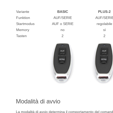
Variante
BASIC
PLUS-2
Funktion
AUF/SERIE
AUF/SERI
Startmodus
AUF o SERIE
regolabile
Memory
no
sì
Tasten
2
2
Modalità di avvio
La modalità di avvio determina il comportamento del comando 