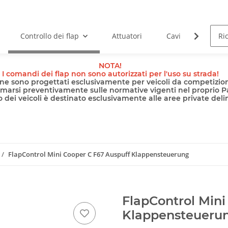
Controllo dei flap
Attuatori
Cavi
Pomp
NOTA!
I comandi dei flap non sono autorizzati per l'uso su strada!
nline sono progettati esclusivamente per veicoli da competizion
rmarsi preventivamente sulle normative vigenti nel proprio P
 dei veicoli è destinato esclusivamente alle aree private delimi
FlapControl Mini Cooper C F67 Auspuff Klappensteuerung
FlapControl Mini
Klappensteueru