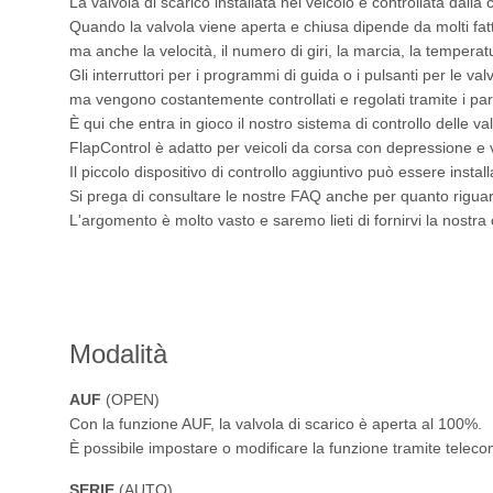
La valvola di scarico installata nel veicolo è controllata dalla
Quando la valvola viene aperta e chiusa dipende da molti fatt
ma anche la velocità, il numero di giri, la marcia, la tempera
Gli interruttori per i programmi di guida o i pulsanti per le v
ma vengono costantemente controllati e regolati tramite i par
È qui che entra in gioco il nostro sistema di controllo delle v
FlapControl è adatto per veicoli da corsa con depressione e v
Il piccolo dispositivo di controllo aggiuntivo può essere insta
Si prega di consultare le nostre FAQ anche per quanto riguarda 
L'argomento è molto vasto e saremo lieti di fornirvi la nostr
Modalità
AUF
(OPEN)
Con la funzione AUF, la valvola di scarico è aperta al 100%.
È possibile impostare o modificare la funzione tramite telec
SERIE
(AUTO)