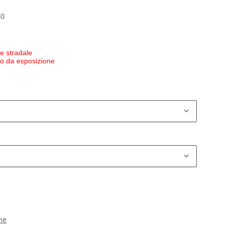
40
e stradale
 o da esposizione
ne