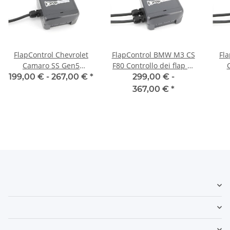
FlapControl Chevrolet
FlapControl BMW M3 CS
Fl
Camaro SS Gen5
F80 Controllo dei flap di
Controllo dei flap di
scarico
Co
199,00 € -
267,00 €
*
299,00 € -
scarico
367,00 €
*