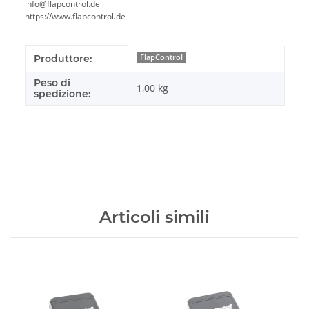
info@flapcontrol.de
https://www.flapcontrol.de
#productDetails.itemInformation#
#productDetails.itemValue#
Produttore:
FlapControl
Peso di
1,00 kg
spedizione:
Articoli simili