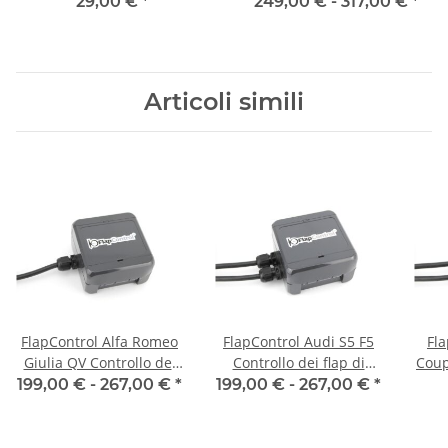
scarico
29,00 €
*
249,00 € -
317,00 €
*
Articoli simili
FlapControl Alfa Romeo
FlapControl Audi S5 F5
Fl
Giulia QV Controllo dei
Controllo dei flap di
Coup
flap di scarico
scarico
199,00 € -
267,00 €
*
199,00 € -
267,00 €
*