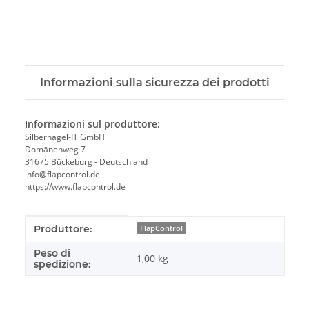
Informazioni sulla sicurezza dei prodotti
Informazioni sul produttore:
Silbernagel-IT GmbH
Domänenweg 7
31675 Bückeburg - Deutschland
info@flapcontrol.de
https://www.flapcontrol.de
#productDetails.itemInformation#
#productDetails.itemValue#
Produttore:
FlapControl
Peso di
1,00 kg
spedizione: