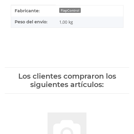
#productDetails.itemInformation#
#productDetails.itemValue#
Fabricante:
FlapControl
Peso del envío:
1,00 kg
Los clientes compraron los
siguientes artículos: