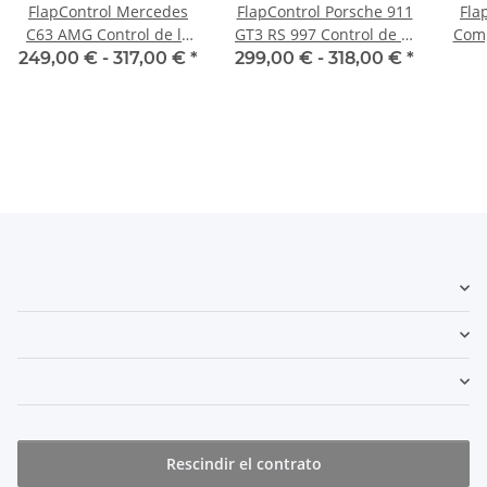
FlapControl Mercedes
FlapControl Porsche 911
Fla
C63 AMG Control de la
GT3 RS 997 Control de la
Comp
aleta de escape
aleta de escape
de 
249,00 € -
317,00 €
*
299,00 € -
318,00 €
*
Rescindir el contrato