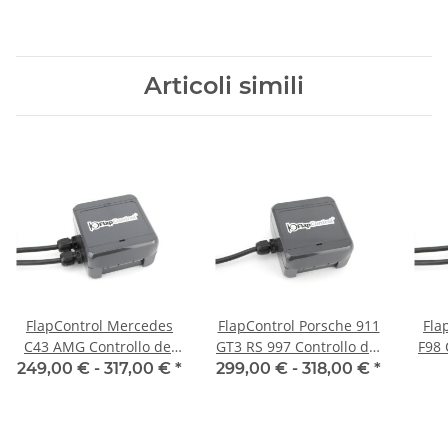
Articoli simili
FlapControl Mercedes
FlapControl Porsche 911
Fla
C43 AMG Controllo dei
GT3 RS 997 Controllo dei
F98 
flap di scarico
flap di scarico
249,00 € -
317,00 €
*
299,00 € -
318,00 €
*