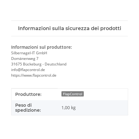
Informazioni sulla sicurezza dei prodotti
Informazioni sul produttore:
Silbernagel-IT GmbH
Domänenweg 7
31675 Bückeburg - Deutschland
info@flapcontrol.de
https://www.flapcontrol.de
#productDetails.itemInformation#
#productDetails.itemValue#
Produttore:
FlapControl
Peso di
1,00 kg
spedizione: