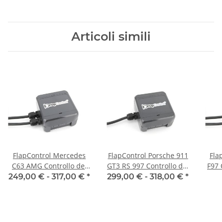
Articoli simili
FlapControl Mercedes
FlapControl Porsche 911
Fla
C63 AMG Controllo dei
GT3 RS 997 Controllo dei
F97 
flap di scarico
flap di scarico
249,00 € -
317,00 €
*
299,00 € -
318,00 €
*