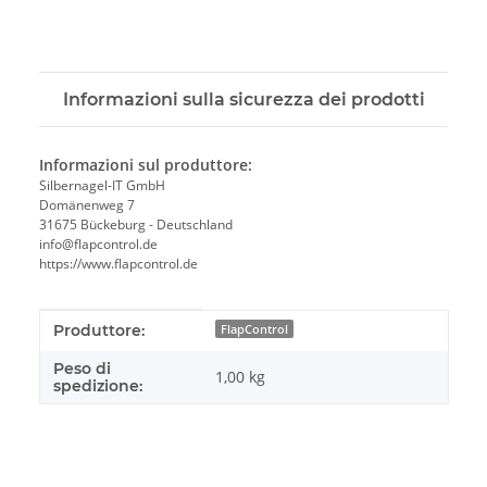
Informazioni sulla sicurezza dei prodotti
Informazioni sul produttore:
Silbernagel-IT GmbH
Domänenweg 7
31675 Bückeburg - Deutschland
info@flapcontrol.de
https://www.flapcontrol.de
#productDetails.itemInformation#
#productDetails.itemValue#
Produttore:
FlapControl
Peso di
1,00 kg
spedizione: