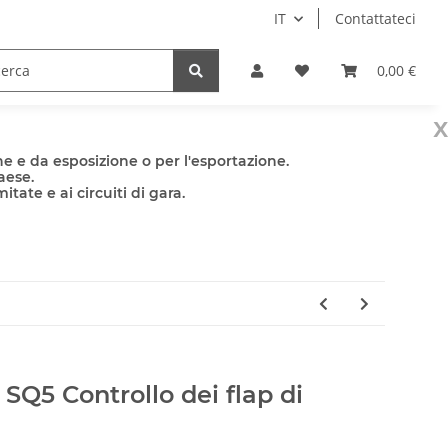
IT
Contattateci
e
Accessori
0,00 €
x
e e da esposizione o per l'esportazione.
aese.
tate e ai circuiti di gara.
SQ5 Controllo dei flap di