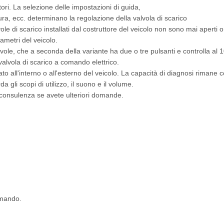
ori. La selezione delle impostazioni di guida,
tura, ecc. determinano la regolazione della valvola di scarico
alvole di scarico installati dal costruttore del veicolo non sono mai aper
ametri del veicolo.
alvole, che a seconda della variante ha due o tre pulsanti e controlla al
alvola di scarico a comando elettrico.
llato all'interno o all'esterno del veicolo. La capacità di diagnosi riman
gli scopi di utilizzo, il suono e il volume.
a consulenza se avete ulteriori domande.
omando.