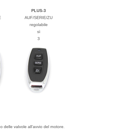
PLUS-3
E
AUF/SERIE/ZU
regolabile
sì
3
delle valvole all'avvio del motore.