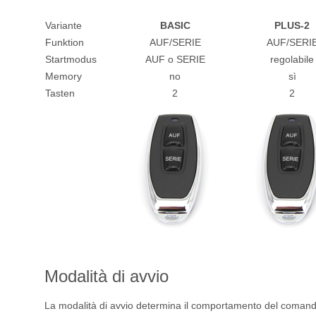
Variante
BASIC
PLUS-2
Funktion
AUF/SERIE
AUF/SERI
Startmodus
AUF o SERIE
regolabile
Memory
no
sì
Tasten
2
2
Modalità di avvio
La modalità di avvio determina il comportamento del comando 