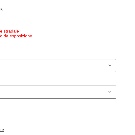
55
e stradale
 o da esposizione
ne