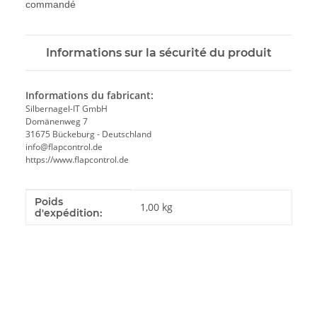
commandé
Informations sur la sécurité du produit
Informations du fabricant:
Silbernagel-IT GmbH
Domänenweg 7
31675 Bückeburg - Deutschland
info@flapcontrol.de
https://www.flapcontrol.de
Poids
#productDetails.itemInformation#
#productDetails.itemValue#
1,00 kg
d'expédition: