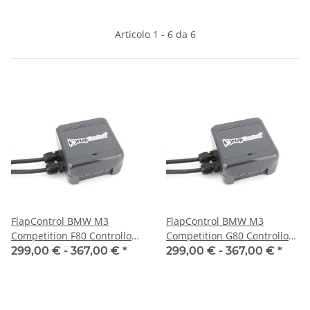
Articolo 1 - 6 da 6
FlapControl BMW M3
FlapControl BMW M3
Competition F80 Controllo
Competition G80 Controllo
dei flap di scarico
dei flap di scarico
299,00 € -
367,00 €
*
299,00 € -
367,00 €
*