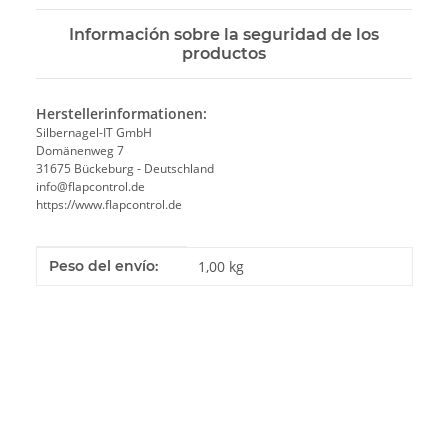
Información sobre la seguridad de los
productos
Herstellerinformationen:
Silbernagel-IT GmbH
Domänenweg 7
31675 Bückeburg - Deutschland
info@flapcontrol.de
https://www.flapcontrol.de
#productDetails.itemInformation#
#productDetails.itemValue#
Peso del envío:
1,00 kg